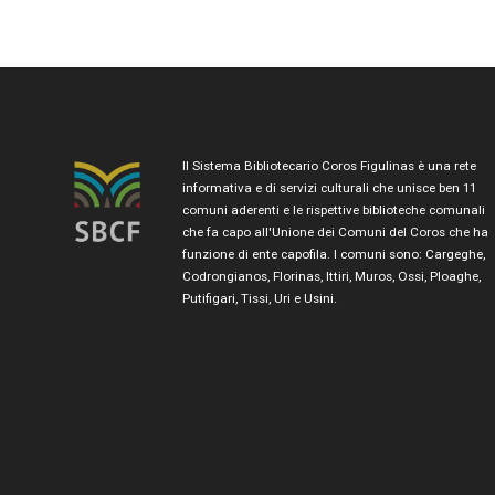
Il Sistema Bibliotecario Coros Figulinas è una rete
informativa e di servizi culturali che unisce ben 11
comuni aderenti e le rispettive biblioteche comunali
che fa capo all'Unione dei Comuni del Coros che ha
funzione di ente capofila. I comuni sono: Cargeghe,
Codrongianos, Florinas, Ittiri, Muros, Ossi, Ploaghe,
Putifigari, Tissi, Uri e Usini.