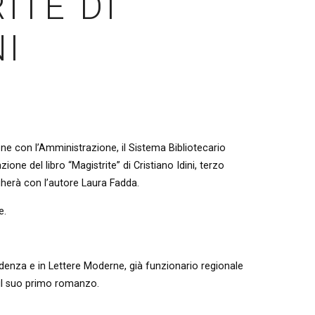
ITE DI
NI
ione con l’Amministrazione, il Sistema Bibliotecario
ne del libro “Magistrite” di Cristiano Idini, terzo
ogherà con l’autore Laura Fadda.
e.
udenza e in Lettere Moderne, già funzionario regionale
 il suo primo romanzo.