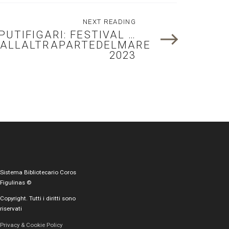
NEXT READING
PUTIFIGARI: FESTIVAL …
DALLALTRAPARTEDELMARE
2023
Sistema Bibliotecario Coros
Figulinas ©
Copyright. Tutti i diritti sono
riservati
Privacy & Cookie Policy