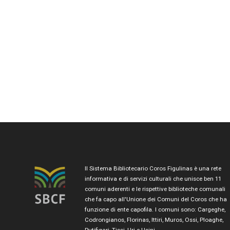
Il Sistema Bibliotecario Coros Figulinas è una rete
informativa e di servizi culturali che unisce ben 11
comuni aderenti e le rispettive biblioteche comunali
che fa capo all'Unione dei Comuni del Coros che ha
funzione di ente capofila. I comuni sono: Cargeghe,
Codrongianos, Florinas, Ittiri, Muros, Ossi, Ploaghe,