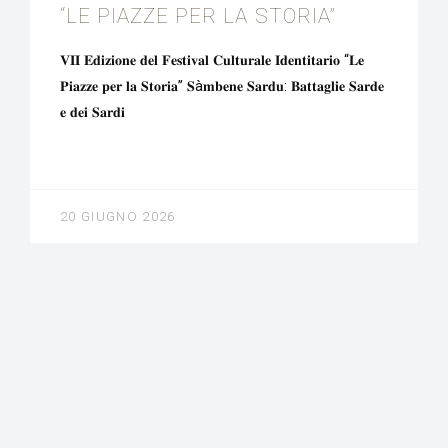
“LE PIAZZE PER LA STORIA”
𝐕𝐈𝐈 𝐄𝐝𝐢𝐳𝐢𝐨𝐧𝐞 𝐝𝐞𝐥 𝐅𝐞𝐬𝐭𝐢𝐯𝐚𝐥 𝐂𝐮𝐥𝐭𝐮𝐫𝐚𝐥𝐞 𝐈𝐝𝐞𝐧𝐭𝐢𝐭𝐚𝐫𝐢𝐨 “𝐋𝐞
𝐏𝐢𝐚𝐳𝐳𝐞 𝐩𝐞𝐫 𝐥𝐚 𝐒𝐭𝐨𝐫𝐢𝐚” 𝐒à𝐦𝐛𝐞𝐧𝐞 𝐒𝐚𝐫𝐝𝐮: 𝐁𝐚𝐭𝐭𝐚𝐠𝐥𝐢𝐞 𝐒𝐚𝐫𝐝𝐞
𝐞 𝐝𝐞𝐢 𝐒𝐚𝐫𝐝𝐢
20 GIUGNO 2026