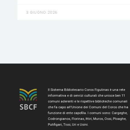
3 GIUGNO 2026
Il Sistema Bibliotecario Coros Figulinas è una rete
informativa e di servizi culturali che unisce ben 11
comuni aderenti e le rispettive biblioteche comunali
che fa capo all'Unione dei Comuni del Coros che ha
funzione di ente capofila. I comuni sono: Cargeghe,
Codrongianos, Florinas, Ittiri, Muros, Ossi, Ploaghe,
Putifigari, Tissi, Uri e Usini.