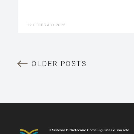
12 FEBBRAIO 2025
OLDER POSTS
Il Sistema Bibliotecario Coros Figulinas è una rete