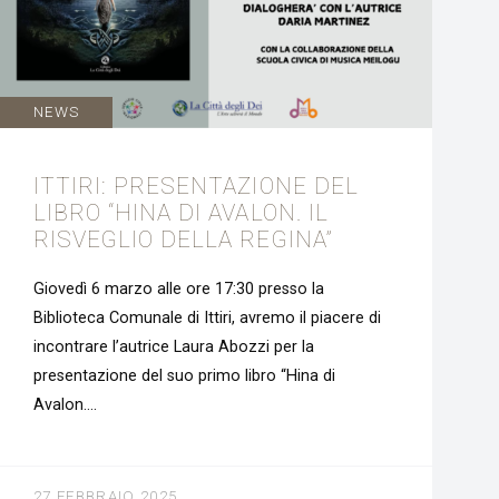
NEWS
ITTIRI: PRESENTAZIONE DEL
LIBRO “HINA DI AVALON. IL
RISVEGLIO DELLA REGINA”
Giovedì 6 marzo alle ore 17:30 presso la
Biblioteca Comunale di Ittiri, avremo il piacere di
incontrare l’autrice Laura Abozzi per la
presentazione del suo primo libro “Hina di
Avalon….
27 FEBBRAIO 2025