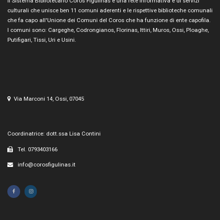
Il Sistema Bibliotecario Coros Figulinas è una rete informativa e di servizi
culturali che unisce ben 11 comuni aderenti e le rispettive biblioteche comunali
che fa capo all'Unione dei Comuni del Coros che ha funzione di ente capofila.
I comuni sono: Cargeghe, Codrongianos, Florinas, Ittiri, Muros, Ossi, Ploaghe,
Putifigari, Tissi, Uri e Usini.
Via Marconi 14, Ossi, 07045
Coordinatrice: dott.ssa Lisa Contini
Tel. 0793403166
info@corosfigulinas.it