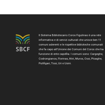
Il Sistema Bibliotecario Coros Figulinas è una rete
informativa e di servizi culturali che unisce ben 11
comuni aderenti e le rispettive biblioteche comunali
che fa capo all'Unione dei Comuni del Coros che ha
funzione di ente capofila. I comuni sono: Cargeghe,
Codrongianos, Florinas, Ittiri, Muros, Ossi, Ploaghe,
Putifigari, Tissi, Uri e Usini.