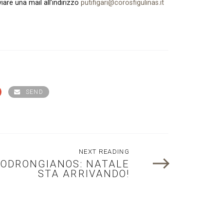
iare una mail all’indirizzo
putifigari@corosfigulinas.it
SEND
NEXT READING
ODRONGIANOS: NATALE
STA ARRIVANDO!