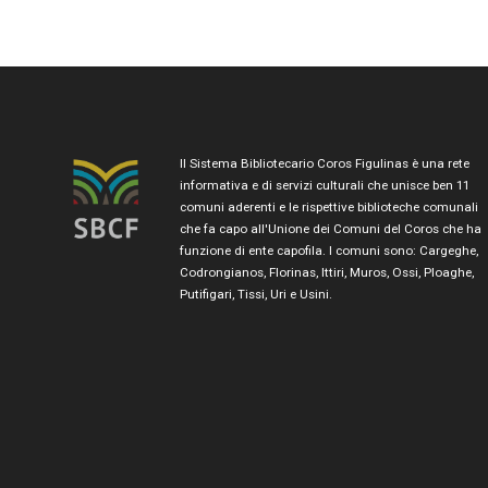
Il Sistema Bibliotecario Coros Figulinas è una rete
informativa e di servizi culturali che unisce ben 11
comuni aderenti e le rispettive biblioteche comunali
che fa capo all'Unione dei Comuni del Coros che ha
funzione di ente capofila. I comuni sono: Cargeghe,
Codrongianos, Florinas, Ittiri, Muros, Ossi, Ploaghe,
Putifigari, Tissi, Uri e Usini.