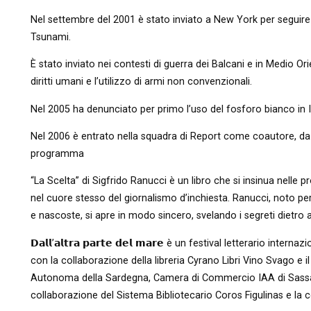
Nel settembre del 2001 è stato inviato a New York per seguire l
Tsunami.
È stato inviato nei contesti di guerra dei Balcani e in Medio Or
diritti umani e l’utilizzo di armi non convenzionali.
Nel 2005 ha denunciato per primo l’uso del fosforo bianco in I
Nel 2006 è entrato nella squadra di Report come coautore, da
programma
“La Scelta” di Sigfrido Ranucci è un libro che si insinua nelle
nel cuore stesso del giornalismo d’inchiesta. Ranucci, noto pe
e nascoste, si apre in modo sincero, svelando i segreti dietro al
𝗗𝗮𝗹𝗹’𝗮𝗹𝘁𝗿𝗮 𝗽𝗮𝗿𝘁𝗲 𝗱𝗲𝗹 𝗺𝗮𝗿𝗲 è un festival letterario i
con la collaborazione della libreria Cyrano Libri Vino Svago e 
Autonoma della Sardegna, Camera di Commercio IAA di Sassari
collaborazione del Sistema Bibliotecario Coros Figulinas e la