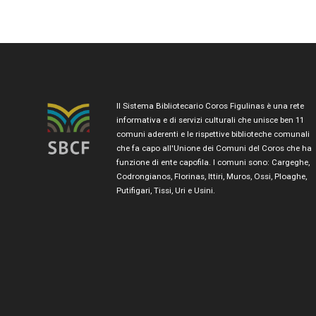
Il Sistema Bibliotecario Coros Figulinas è una rete
informativa e di servizi culturali che unisce ben 11
comuni aderenti e le rispettive biblioteche comunali
che fa capo all'Unione dei Comuni del Coros che ha
funzione di ente capofila. I comuni sono: Cargeghe,
Codrongianos, Florinas, Ittiri, Muros, Ossi, Ploaghe,
Putifigari, Tissi, Uri e Usini.