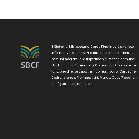
Il Sistema Bibliotecario Coros Figulinas è una rete
informativa e di servizi culturali che unisce ben 11
comuni aderenti e le rispettive biblioteche comunali
che fa capo all'Unione dei Comuni del Coros che ha
funzione di ente capofila. I comuni sono: Cargeghe,
Codrongianos, Florinas, Ittiri, Muros, Ossi, Ploaghe,
Putifigari, Tissi, Uri e Usini.