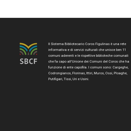
Il Sistema Bibliotecario Coros Figulinas è una rete
informativa e di servizi culturali che unisce ben 11
comuni aderenti e le rispettive biblioteche comunali
che fa capo all'Unione dei Comuni del Coros che ha
funzione di ente capofila. I comuni sono: Cargeghe,
Codrongianos, Florinas, Ittiri, Muros, Ossi, Ploaghe,
Putifigari, Tissi, Uri e Usini.