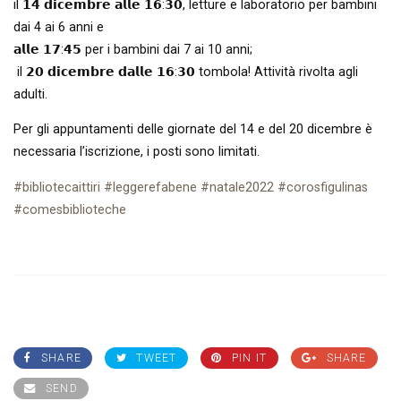
il 𝟭𝟰 𝗱𝗶𝗰𝗲𝗺𝗯𝗿𝗲 𝗮𝗹𝗹𝗲 𝟭𝟲:𝟯𝟬, letture e laboratorio per bambini
dai 4 ai 6 anni e
𝗮𝗹𝗹𝗲 𝟭𝟳:𝟰𝟱 per i bambini dai 7 ai 10 anni;
il 𝟮𝟬 𝗱𝗶𝗰𝗲𝗺𝗯𝗿𝗲 𝗱𝗮𝗹𝗹𝗲 𝟭𝟲:𝟯𝟬 tombola! Attività rivolta agli
adulti.
Per gli appuntamenti delle giornate del 14 e del 20 dicembre è
necessaria l’iscrizione, i posti sono limitati.
#bibliotecaittiri
#leggerefabene
#natale2022
#corosfigulinas
#comesbiblioteche
SHARE
TWEET
PIN IT
SHARE
SEND