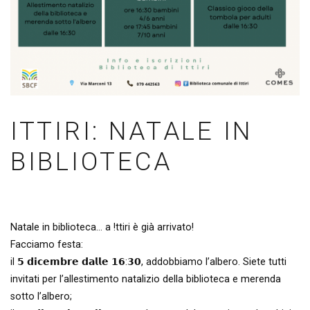
ITTIRI: NATALE IN
BIBLIOTECA
Natale in biblioteca… a !ttiri è già arrivato!
Facciamo festa:
il 𝟱 𝗱𝗶𝗰𝗲𝗺𝗯𝗿𝗲 𝗱𝗮𝗹𝗹𝗲 𝟭𝟲:𝟯𝟬, addobbiamo l’albero. Siete tutti
invitati per l’allestimento natalizio della biblioteca e merenda
sotto l’albero;