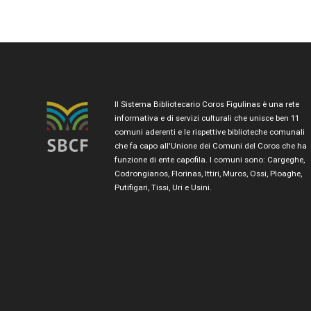
Il Sistema Bibliotecario Coros Figulinas è una rete
informativa e di servizi culturali che unisce ben 11
comuni aderenti e le rispettive biblioteche comunali
che fa capo all'Unione dei Comuni del Coros che ha
funzione di ente capofila. I comuni sono: Cargeghe,
Codrongianos, Florinas, Ittiri, Muros, Ossi, Ploaghe,
Putifigari, Tissi, Uri e Usini.