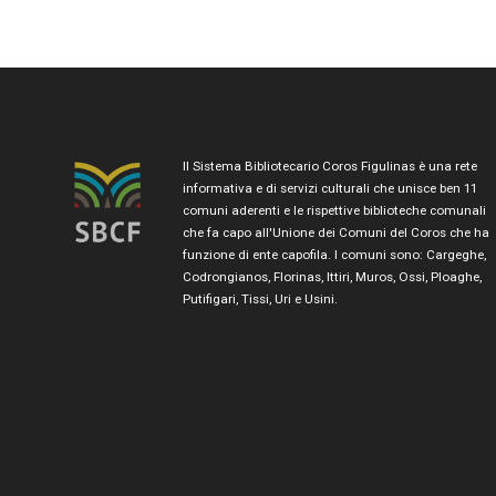
Il Sistema Bibliotecario Coros Figulinas è una rete
informativa e di servizi culturali che unisce ben 11
comuni aderenti e le rispettive biblioteche comunali
che fa capo all'Unione dei Comuni del Coros che ha
funzione di ente capofila. I comuni sono: Cargeghe,
Codrongianos, Florinas, Ittiri, Muros, Ossi, Ploaghe,
Putifigari, Tissi, Uri e Usini.