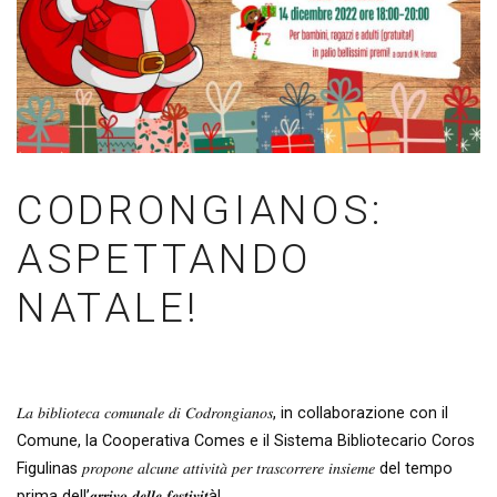
CODRONGIANOS:
ASPETTANDO
NATALE!
𝐿𝑎 𝑏𝑖𝑏𝑙𝑖𝑜𝑡𝑒𝑐𝑎 𝑐𝑜𝑚𝑢𝑛𝑎𝑙𝑒 𝑑𝑖 𝐶𝑜𝑑𝑟𝑜𝑛𝑔𝑖𝑎𝑛𝑜𝑠, in collaborazione con il
Comune, la Cooperativa Comes e il Sistema Bibliotecario Coros
Figulinas 𝑝𝑟𝑜𝑝𝑜𝑛𝑒 𝑎𝑙𝑐𝑢𝑛𝑒 𝑎𝑡𝑡𝑖𝑣𝑖𝑡𝑎̀ 𝑝𝑒𝑟 𝑡𝑟𝑎𝑠𝑐𝑜𝑟𝑟𝑒𝑟𝑒 𝑖𝑛𝑠𝑖𝑒𝑚𝑒 del tempo
prima dell’𝒂𝒓𝒓𝒊𝒗𝒐 𝒅𝒆𝒍𝒍𝒆 𝒇𝒆𝒔𝒕𝒊𝒗𝒊𝒕à!