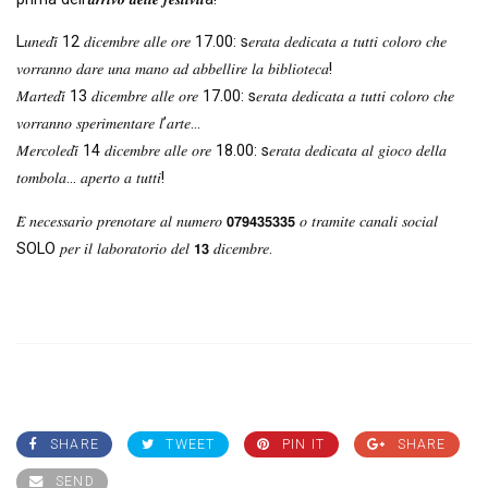
L𝑢𝑛𝑒𝑑𝑖̀ 12 𝑑𝑖𝑐𝑒𝑚𝑏𝑟𝑒 𝑎𝑙𝑙𝑒 𝑜𝑟𝑒 17.00: s𝑒𝑟𝑎𝑡𝑎 𝑑𝑒𝑑𝑖𝑐𝑎𝑡𝑎 𝑎 𝑡𝑢𝑡𝑡𝑖 𝑐𝑜𝑙𝑜𝑟𝑜 𝑐ℎ𝑒
𝑣𝑜𝑟𝑟𝑎𝑛𝑛𝑜 𝑑𝑎𝑟𝑒 𝑢𝑛𝑎 𝑚𝑎𝑛𝑜 𝑎𝑑 𝑎𝑏𝑏𝑒𝑙𝑙𝑖𝑟𝑒 𝑙𝑎 𝑏𝑖𝑏𝑙𝑖𝑜𝑡𝑒𝑐𝑎!
𝑀𝑎𝑟𝑡𝑒𝑑𝑖̀ 13 𝑑𝑖𝑐𝑒𝑚𝑏𝑟𝑒 𝑎𝑙𝑙𝑒 𝑜𝑟𝑒 17.00: s𝑒𝑟𝑎𝑡𝑎 𝑑𝑒𝑑𝑖𝑐𝑎𝑡𝑎 𝑎 𝑡𝑢𝑡𝑡𝑖 𝑐𝑜𝑙𝑜𝑟𝑜 𝑐ℎ𝑒
𝑣𝑜𝑟𝑟𝑎𝑛𝑛𝑜 𝑠𝑝𝑒𝑟𝑖𝑚𝑒𝑛𝑡𝑎𝑟𝑒 𝑙’𝑎𝑟𝑡𝑒…
𝑀𝑒𝑟𝑐𝑜𝑙𝑒𝑑𝑖̀ 14 𝑑𝑖𝑐𝑒𝑚𝑏𝑟𝑒 𝑎𝑙𝑙𝑒 𝑜𝑟𝑒 18.00: s𝑒𝑟𝑎𝑡𝑎 𝑑𝑒𝑑𝑖𝑐𝑎𝑡𝑎 𝑎𝑙 𝑔𝑖𝑜𝑐𝑜 𝑑𝑒𝑙𝑙𝑎
𝑡𝑜𝑚𝑏𝑜𝑙𝑎… 𝑎𝑝𝑒𝑟𝑡𝑜 𝑎 𝑡𝑢𝑡𝑡𝑖!
𝐸̀ 𝑛𝑒𝑐𝑒𝑠𝑠𝑎𝑟𝑖𝑜 𝑝𝑟𝑒𝑛𝑜𝑡𝑎𝑟𝑒 𝑎𝑙 𝑛𝑢𝑚𝑒𝑟𝑜 𝟬𝟳𝟵𝟰𝟯𝟱𝟯𝟯𝟱 𝑜 𝑡𝑟𝑎𝑚𝑖𝑡𝑒 𝑐𝑎𝑛𝑎𝑙𝑖 𝑠𝑜𝑐𝑖𝑎𝑙
SOLO 𝑝𝑒𝑟 𝑖𝑙 𝑙𝑎𝑏𝑜𝑟𝑎𝑡𝑜𝑟𝑖𝑜 𝑑𝑒𝑙 𝟭𝟯 𝑑𝑖𝑐𝑒𝑚𝑏𝑟𝑒.
SHARE
TWEET
PIN IT
SHARE
SEND