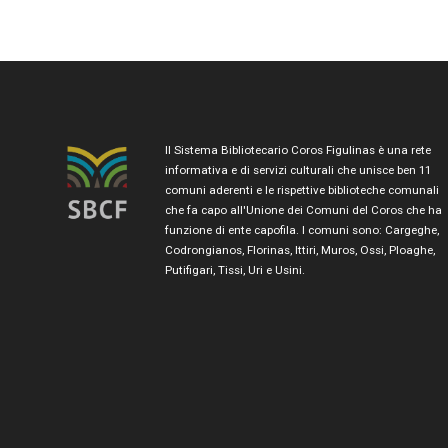
Il Sistema Bibliotecario Coros Figulinas è una rete
informativa e di servizi culturali che unisce ben 11
comuni aderenti e le rispettive biblioteche comunali
che fa capo all'Unione dei Comuni del Coros che ha
funzione di ente capofila. I comuni sono: Cargeghe,
Codrongianos, Florinas, Ittiri, Muros, Ossi, Ploaghe,
Putifigari, Tissi, Uri e Usini.