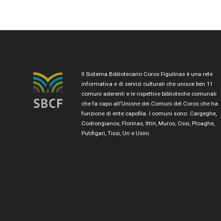
Il Sistema Bibliotecario Coros Figulinas è una rete
informativa e di servizi culturali che unisce ben 11
comuni aderenti e le rispettive biblioteche comunali
che fa capo all'Unione dei Comuni del Coros che ha
funzione di ente capofila. I comuni sono: Cargeghe,
Codrongianos, Florinas, Ittiri, Muros, Ossi, Ploaghe,
Putifigari, Tissi, Uri e Usini.