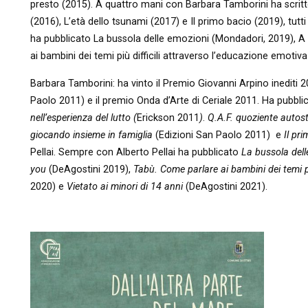
presto (2015). A quattro mani con Barbara Tamborini ha scri
(2016), L’età dello tsunami (2017) e Il primo bacio (2019), tut
ha pubblicato La bussola delle emozioni (Mondadori, 2019), A
ai bambini dei temi più difficili attraverso l’educazione emoti
Barbara Tamborini: ha vinto il Premio Giovanni Arpino inediti
Paolo 2011) e il premio Onda d’Arte di Ceriale 2011. Ha pubbl
nell’esperienza del lutto (
Erickson 2011
)
.
Q.A.F. quoziente autost
giocando insieme in famiglia
(Edizioni San Paolo 2011) e
Il pr
Pellai. Sempre con Alberto Pellai ha pubblicato
La bussola dell
you
(DeAgostini 2019),
Tabù. Come parlare ai bambini dei temi pi
2020) e
Vietato ai minori di 14 anni
(DeAgostini 2021).