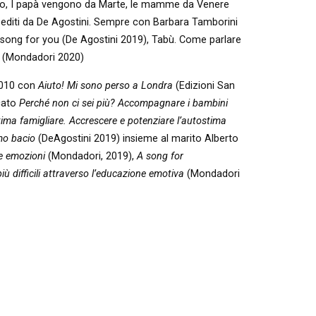
tto, I papà vengono da Marte, le mamme da Venere
ti editi da De Agostini. Sempre con Barbara Tamborini
 song for you (De Agostini 2019), Tabù. Come parlare
va (Mondadori 2020)
 2010 con
Aiuto! Mi sono perso a Londra
(Edizioni San
icato
Perché non ci sei più? Accompagnare i bambini
ima famigliare. Accrescere e potenziare l’autostima
imo bacio
(DeAgostini 2019) insieme al marito Alberto
e emozioni
(Mondadori, 2019),
A song for
ù difficili attraverso l’educazione emotiva
(Mondadori