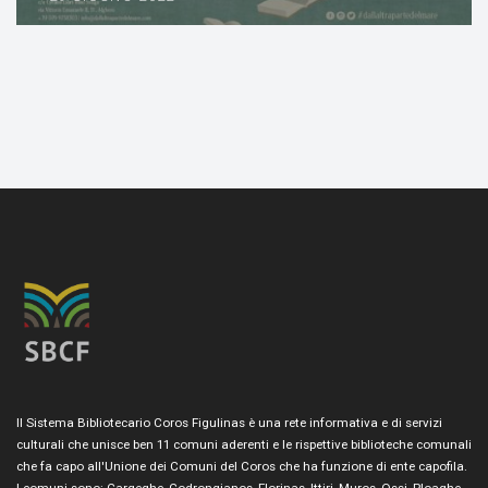
Il Sistema Bibliotecario Coros Figulinas è una rete informativa e di servizi
culturali che unisce ben 11 comuni aderenti e le rispettive biblioteche comunali
che fa capo all'Unione dei Comuni del Coros che ha funzione di ente capofila.
I comuni sono: Cargeghe, Codrongianos, Florinas, Ittiri, Muros, Ossi, Ploaghe,