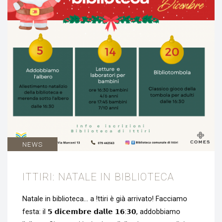
NEWS
ITTIRI: NATALE IN BIBLIOTECA
Natale in biblioteca… a !ttiri è già arrivato! Facciamo
festa: il 𝟱 𝗱𝗶𝗰𝗲𝗺𝗯𝗿𝗲 𝗱𝗮𝗹𝗹𝗲 𝟭𝟲:𝟯𝟬, addobbiamo