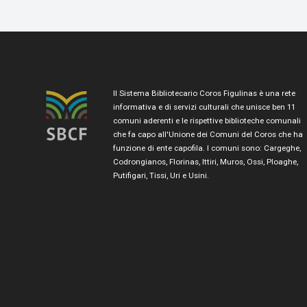
Il Sistema Bibliotecario Coros Figulinas è una rete
informativa e di servizi culturali che unisce ben 11
comuni aderenti e le rispettive biblioteche comunali
che fa capo all'Unione dei Comuni del Coros che ha
funzione di ente capofila. I comuni sono: Cargeghe,
Codrongianos, Florinas, Ittiri, Muros, Ossi, Ploaghe,
Putifigari, Tissi, Uri e Usini.