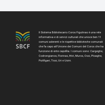
Il Sistema Bibliotecario Coros Figulinas è una rete
informativa e di servizi culturali che unisce ben 11
comuni aderenti e le rispettive biblioteche comunali
che fa capo all'Unione dei Comuni del Coros che ha
funzione di ente capofila. I comuni sono: Cargeghe,
Codrongianos, Florinas, Ittiri, Muros, Ossi, Ploaghe,
Putifigari, Tissi, Uri e Usini.