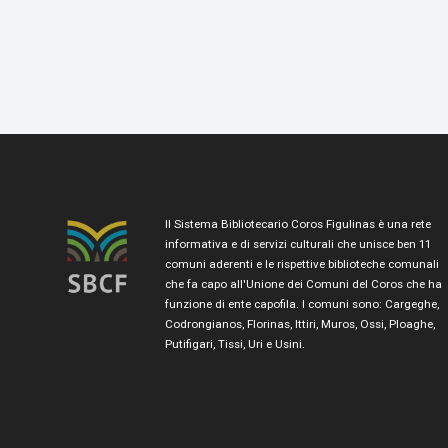
Il Sistema Bibliotecario Coros Figulinas è una rete
informativa e di servizi culturali che unisce ben 11
comuni aderenti e le rispettive biblioteche comunali
che fa capo all'Unione dei Comuni del Coros che ha
funzione di ente capofila. I comuni sono: Cargeghe,
Codrongianos, Florinas, Ittiri, Muros, Ossi, Ploaghe,
Putifigari, Tissi, Uri e Usini.