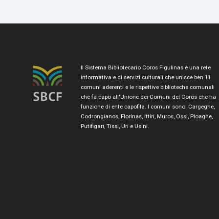
Il Sistema Bibliotecario Coros Figulinas è una rete
informativa e di servizi culturali che unisce ben 11
comuni aderenti e le rispettive biblioteche comunali
che fa capo all'Unione dei Comuni del Coros che ha
funzione di ente capofila. I comuni sono: Cargeghe,
Codrongianos, Florinas, Ittiri, Muros, Ossi, Ploaghe,
Putifigari, Tissi, Uri e Usini.