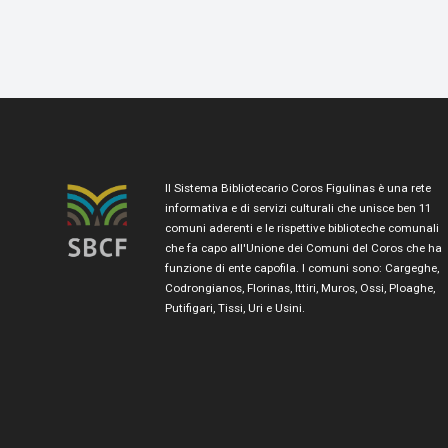
Il Sistema Bibliotecario Coros Figulinas è una rete
informativa e di servizi culturali che unisce ben 11
comuni aderenti e le rispettive biblioteche comunali
che fa capo all'Unione dei Comuni del Coros che ha
funzione di ente capofila. I comuni sono: Cargeghe,
Codrongianos, Florinas, Ittiri, Muros, Ossi, Ploaghe,
Putifigari, Tissi, Uri e Usini.