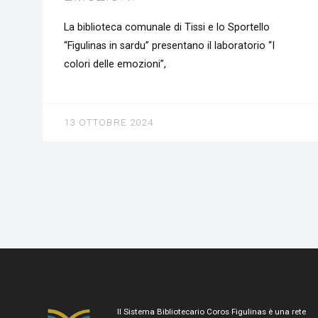
La biblioteca comunale di Tissi e lo Sportello
“Figulinas in sardu” presentano il laboratorio “I
colori delle emozioni”,
13 OTTOBRE 2024
Il Sistema Bibliotecario Coros Figulinas è una rete